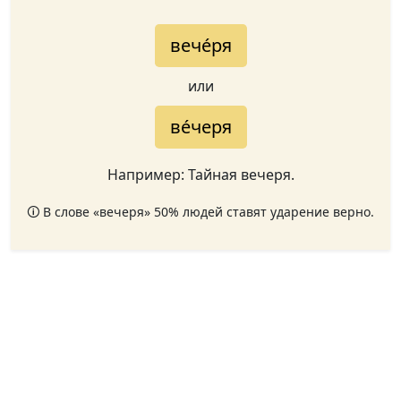
вече́ря
или
ве́черя
Например: Тайная вечеря.
🛈 В слове «вечеря» 50% людей ставят ударение верно.