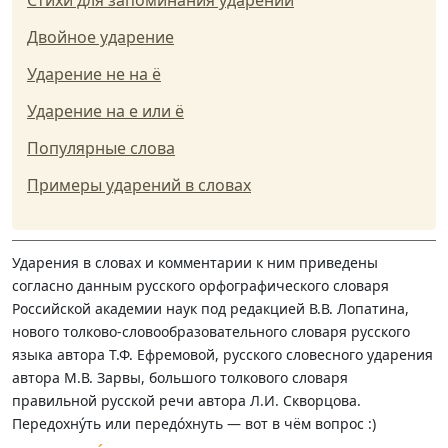
Стихи для запоминания ударений
Двойное ударение
Ударение не на ё
Ударение на е или ё
Популярные слова
Примеры ударений в словах
Ударения в словах и комментарии к ним приведены
согласно данным русского орфографического словаря
Российской академии наук под редакцией В.В. Лопатина,
нового толково-словообразовательного словаря русского
языка автора Т.Ф. Ефремовой, русского словесного ударения
автора М.В. Зарвы, большого толкового словаря
правильной русской речи автора Л.И. Скворцова.
Передохну́ть или передо́хнуть — вот в чём вопрос :)