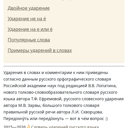
Двойное ударение
Ударение не на ё
Ударение на е или ё
Популярные слова
Примеры ударений в словах
Ударения в словах и комментарии к ним приведены
согласно данным русского орфографического словаря
Российской академии наук под редакцией В.В. Лопатина,
нового толково-словообразовательного словаря русского
языка автора Т.Ф. Ефремовой, русского словесного ударения
автора М.В. Зарвы, большого толкового словаря
правильной русской речи автора Л.И. Скворцова.
Передохну́ть или передо́хнуть — вот в чём вопрос :)
á
2015—2026
Словарь ударений русского языка