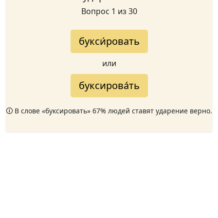
Вопрос 1 из 30
букси́ровать
или
буксирова́ть
🛈 В слове «буксировать» 67% людей ставят ударение верно.