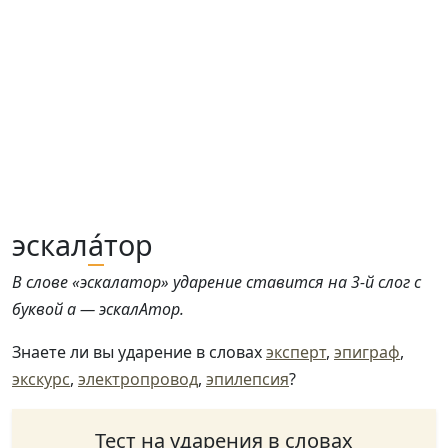
эскал
а́
тор
В слове «эскалатор» ударение ставится на 3-й слог с
буквой а — эскалАтор.
Знаете ли вы ударение в словах
эксперт
,
эпиграф
,
экскурс
,
электропровод
,
эпилепсия
?
Тест на ударения в словах