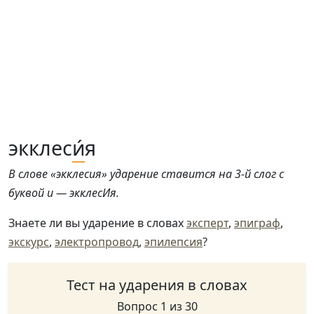
экклес
и́
я
В слове «экклесия» ударение ставится на 3-й слог с
буквой и — экклесИя.
Знаете ли вы ударение в словах
эксперт
,
эпиграф
,
экскурс
,
электропровод
,
эпилепсия
?
Тест на ударения в словах
Вопрос 1 из 30