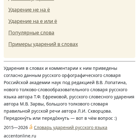
Ударение не на ё
Ударение на е или ё
Популярные слова
Примеры ударений в словах
Ударения в словах и комментарии к ним приведены
согласно данным русского орфографического словаря
Российской академии наук под редакцией В.В. Лопатина,
нового толково-словообразовательного словаря русского
языка автора Т.Ф. Ефремовой, русского словесного ударения
автора М.В. Зарвы, большого толкового словаря
правильной русской речи автора Л.И. Скворцова.
Передохну́ть или передо́хнуть — вот в чём вопрос :)
á
2015—2026
Словарь ударений русского языка
accentonline.ru