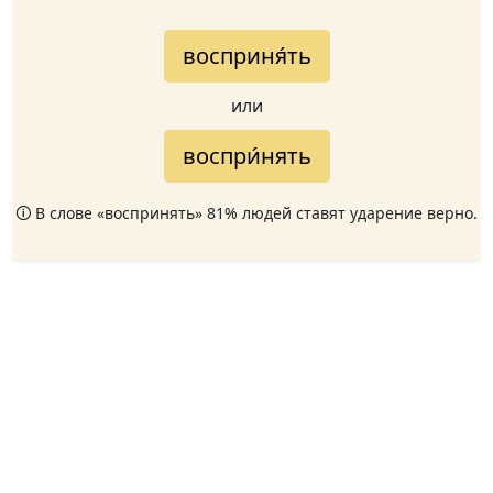
восприня́ть
или
воспри́нять
🛈 В слове «воспринять» 81% людей ставят ударение верно.