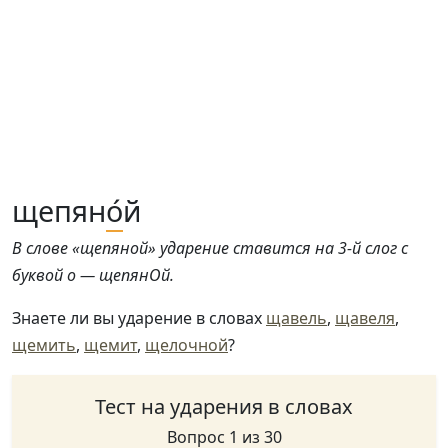
щепян
о́
й
В слове «щепяной» ударение ставится на 3-й слог с
буквой о — щепянОй.
Знаете ли вы ударение в словах
щавель
,
щавеля
,
щемить
,
щемит
,
щелочной
?
Тест на ударения в словах
Вопрос 1 из 30