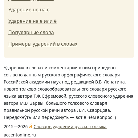
Ударение не на ё
Ударение на е или ё
Популярные слова
Примеры ударений в словах
Ударения в словах и комментарии к ним приведены
согласно данным русского орфографического словаря
Российской академии наук под редакцией В.В. Лопатина,
нового толково-словообразовательного словаря русского
языка автора Т.Ф. Ефремовой, русского словесного ударения
автора М.В. Зарвы, большого толкового словаря
правильной русской речи автора Л.И. Скворцова.
Передохну́ть или передо́хнуть — вот в чём вопрос :)
á
2015—2026
Словарь ударений русского языка
accentonline.ru