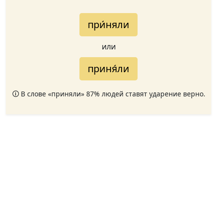
при́няли
или
приня́ли
🛈 В слове «приняли» 87% людей ставят ударение верно.