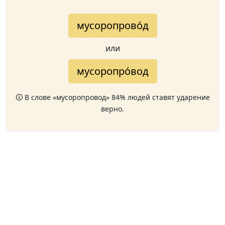
мусоропрово́д
или
мусоропро́вод
🛈 В слове «мусоропровод» 84% людей ставят ударение
верно.