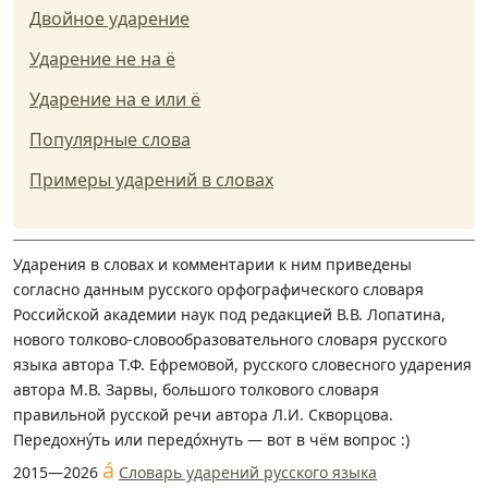
Двойное ударение
Ударение не на ё
Ударение на е или ё
Популярные слова
Примеры ударений в словах
Ударения в словах и комментарии к ним приведены
согласно данным русского орфографического словаря
Российской академии наук под редакцией В.В. Лопатина,
нового толково-словообразовательного словаря русского
языка автора Т.Ф. Ефремовой, русского словесного ударения
автора М.В. Зарвы, большого толкового словаря
правильной русской речи автора Л.И. Скворцова.
Передохну́ть или передо́хнуть — вот в чём вопрос :)
á
2015—2026
Словарь ударений русского языка