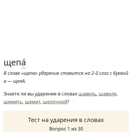
щеп
а́
В слове «щепа» ударение ставится на 2-й слог с буквой
а — щепА.
Знаете ли вы ударение в словах
щавель
,
щавеля
,
щемить
,
щемит
,
щелочной
?
Тест на ударения в словах
Вопрос 1 из 30