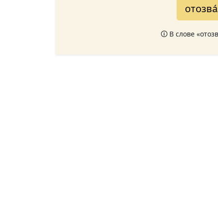
отозва
🛈 В слове «ото