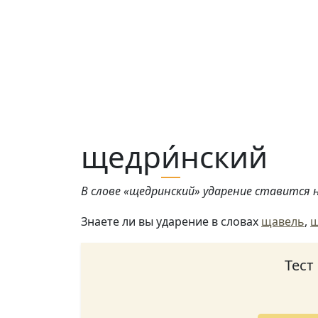
щедр
и́
нский
В слове «щедринский» ударение ставится на
Знаете ли вы ударение в словах
щавель
,
щ
Тест