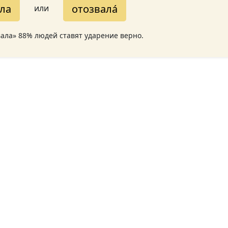
́ла
отозвала́
или
звала» 88% людей ставят ударение верно.