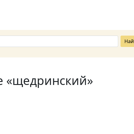
Най
е «щедринский»