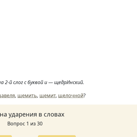
 2-й слог с буквой и — щедрИнский.
авеля
,
щемить
,
щемит
,
щелочной
?
 на ударения в словах
Вопрос 1 из 30