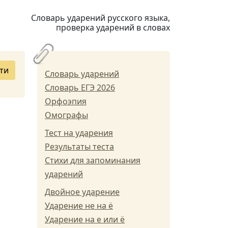
Словарь ударений русского языка,
проверка ударений в словах
ти
Словарь ударений
Словарь ЕГЭ 2026
Орфоэпия
Омографы
Тест на ударения
Результаты теста
Стихи для запоминания
ударений
Двойное ударение
Ударение не на ё
Ударение на е или ё