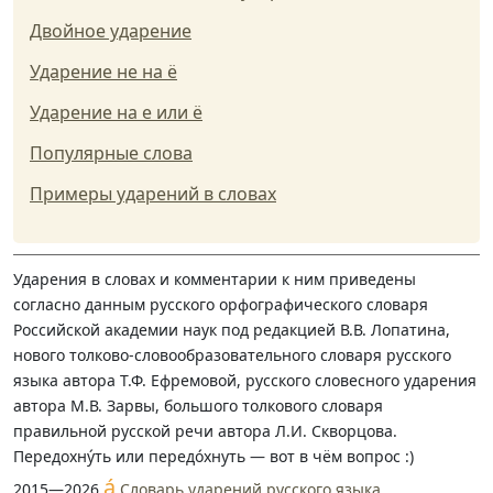
Двойное ударение
Ударение не на ё
Ударение на е или ё
Популярные слова
Примеры ударений в словах
Ударения в словах и комментарии к ним приведены
согласно данным русского орфографического словаря
Российской академии наук под редакцией В.В. Лопатина,
нового толково-словообразовательного словаря русского
языка автора Т.Ф. Ефремовой, русского словесного ударения
автора М.В. Зарвы, большого толкового словаря
правильной русской речи автора Л.И. Скворцова.
Передохну́ть или передо́хнуть — вот в чём вопрос :)
á
2015—2026
Словарь ударений русского языка