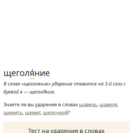
щегол
я́
ние
В слове «щеголяние» ударение ставится на 3-й слог с
буквой я — щеголЯние.
Знаете ли вы ударение в словах
щавель
,
щавеля
,
щемить
,
щемит
,
щелочной
?
Тест на ударения в словах