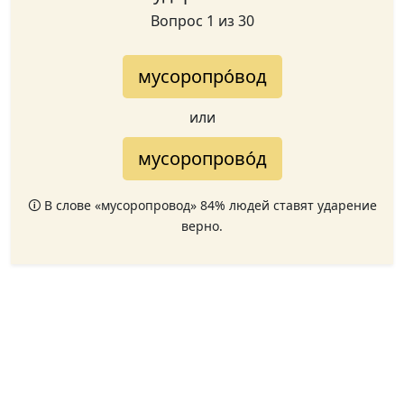
Вопрос 1 из 30
мусоропро́вод
или
мусоропрово́д
🛈 В слове «мусоропровод» 84% людей ставят ударение
верно.