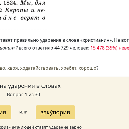
тавят правильно ударение в слове «христианин». На во
тианин»?
всего ответило 44 729 человек:
15 478 (35%) нев
тво
,
хвоя
,
ходатайствовать
,
хребет
,
хорошо
?
 на ударения в словах
Вопрос 1 из 30
рив
заку́порив
или
порив» 84% людей ставят ударение верно.