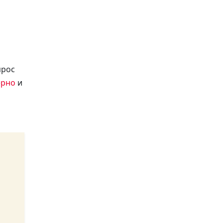
прос
ерно
и