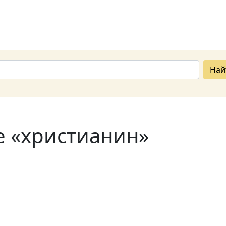
Най
е «христианин»