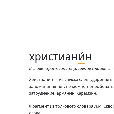
христиан
и́
н
В слове «христианин» ударение ставится н
Христианин — из списка слов, ударение в
запоминания нет, но можно попробовать 
затруднение: армяни́н, Карамзи́н.
Фрагмент из толкового словаря Л.И. Скв
слова.