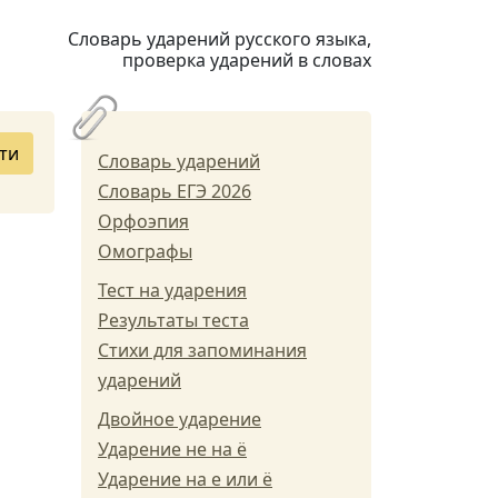
Словарь ударений русского языка,
проверка ударений в словах
ти
Словарь ударений
Словарь ЕГЭ 2026
Орфоэпия
Омографы
Тест на ударения
Результаты теста
Стихи для запоминания
ударений
Двойное ударение
Ударение не на ё
Ударение на е или ё