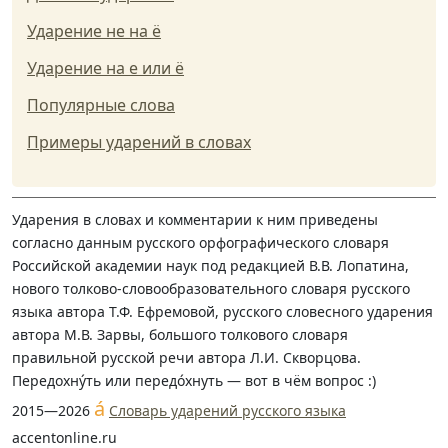
Ударение не на ё
Ударение на е или ё
Популярные слова
Примеры ударений в словах
Ударения в словах и комментарии к ним приведены
согласно данным русского орфографического словаря
Российской академии наук под редакцией В.В. Лопатина,
нового толково-словообразовательного словаря русского
языка автора Т.Ф. Ефремовой, русского словесного ударения
автора М.В. Зарвы, большого толкового словаря
правильной русской речи автора Л.И. Скворцова.
Передохну́ть или передо́хнуть — вот в чём вопрос :)
á
2015—2026
Словарь ударений русского языка
accentonline.ru