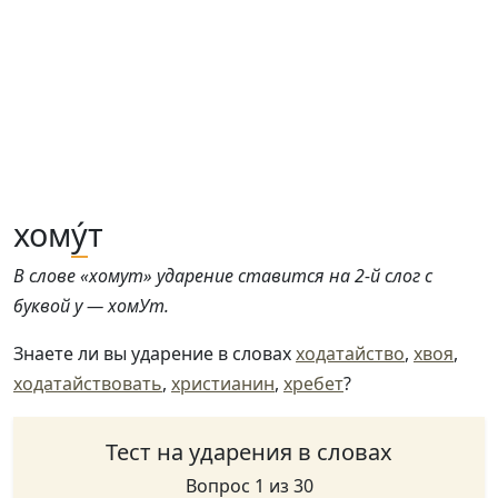
хом
у́
т
В слове «хомут» ударение ставится на 2-й слог с
буквой у — хомУт.
Знаете ли вы ударение в словах
ходатайство
,
хвоя
,
ходатайствовать
,
христианин
,
хребет
?
Тест на ударения в словах
Вопрос 1 из 30