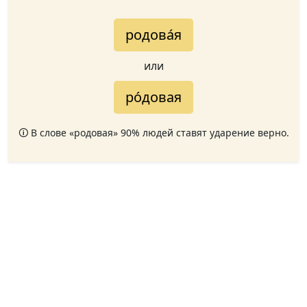
родова́я
или
ро́довая
🛈 В слове «родовая» 90% людей ставят ударение верно.