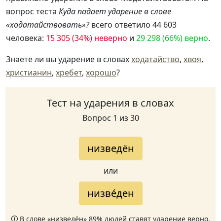
вопрос теста
Куда падает ударение в слове
«ходатайствовать»?
всего ответило 44 603
человека:
15 305 (34%) неверно
и
29 298 (66%) верно
.
Знаете ли вы ударение в словах
ходатайство
,
хвоя
,
христианин
,
хребет
,
хорошо
?
Тест на ударения в словах
Вопрос 1 из 30
низведён
или
низве́ден
🛈 В слове «низведён» 89% людей ставят ударение верно.