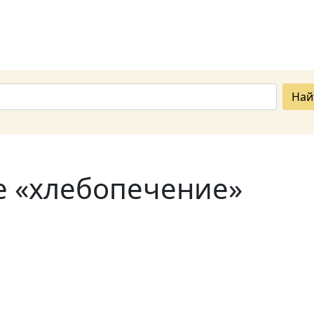
Най
е «хлебопечение»