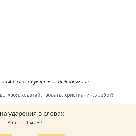
на 4-й слог с буквой е — хлебопечЕние.
тво
,
хвоя
,
ходатайствовать
,
христианин
,
хребет
?
 на ударения в словах
Вопрос 1 из 30