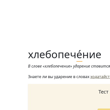
хлебопеч
е́
ние
В слове «хлебопечение» ударение ставится 
Знаете ли вы ударение в словах
ходатайс
Тест