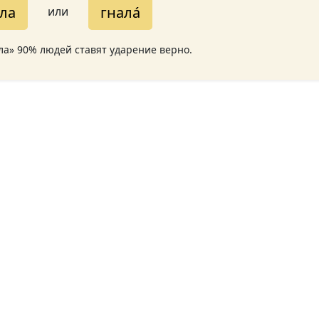
́ла
гнала́
или
ала» 90% людей ставят ударение верно.