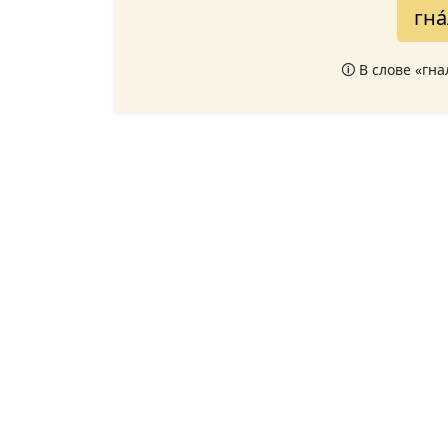
гна
🛈 В слове «гн