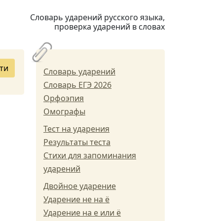
Словарь ударений русского языка,
проверка ударений в словах
ти
Словарь ударений
Словарь ЕГЭ 2026
Орфоэпия
Омографы
Тест на ударения
Результаты теста
Стихи для запоминания
ударений
Двойное ударение
Ударение не на ё
Ударение на е или ё