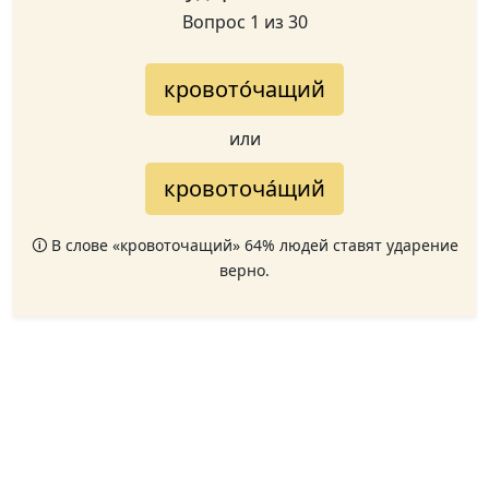
Вопрос 1 из 30
кровото́чащий
или
кровоточа́щий
🛈 В слове «кровоточащий» 64% людей ставят ударение
верно.