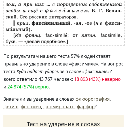
По результатам нашего теста 57% людей ставят
правильно ударение в слове «факсимиле». На вопрос
теста
Куда падает ударение в слове «факсимиле»?
всего ответило 43 767 человек:
18 893 (43%) неверно
и
24 874 (57%) верно
.
Знаете ли вы ударение в словах
флюорография
,
фетиш
,
феномен
,
формировать
,
фарфор
?
Тест на ударения в словах