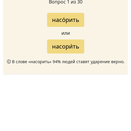
Вопрос 1 из 30
насо́рить
или
насори́ть
🛈 В слове «насорить» 94% людей ставят ударение верно.