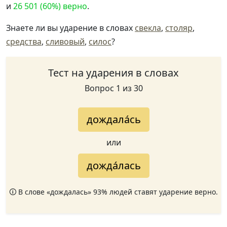
и
26 501 (60%) верно
.
Знаете ли вы ударение в словах
свекла
,
столяр
,
средства
,
сливовый
,
силос
?
Тест на ударения в словах
Вопрос 1 из 30
дождала́сь
или
дожда́лась
🛈 В слове «дождалась» 93% людей ставят ударение верно.