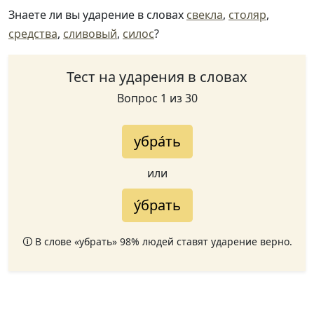
Знаете ли вы ударение в словах
свекла
,
столяр
,
средства
,
сливовый
,
силос
?
Тест на ударения в словах
Вопрос 1 из 30
убра́ть
или
у́брать
🛈 В слове «убрать» 98% людей ставят ударение верно.