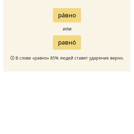
ра́вно
или
равно́
🛈 В слове «равно» 85% людей ставят ударение верно.