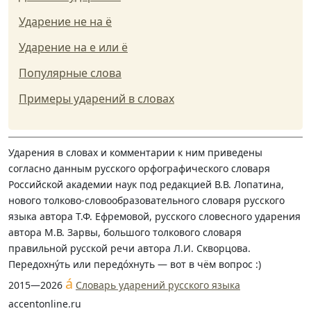
Ударение не на ё
Ударение на е или ё
Популярные слова
Примеры ударений в словах
Ударения в словах и комментарии к ним приведены
согласно данным русского орфографического словаря
Российской академии наук под редакцией В.В. Лопатина,
нового толково-словообразовательного словаря русского
языка автора Т.Ф. Ефремовой, русского словесного ударения
автора М.В. Зарвы, большого толкового словаря
правильной русской речи автора Л.И. Скворцова.
Передохну́ть или передо́хнуть — вот в чём вопрос :)
á
2015—2026
Словарь ударений русского языка
accentonline.ru