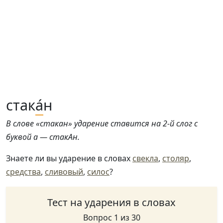
стак
а́
н
В слове «стакан» ударение ставится на 2-й слог с
буквой а — стакАн.
Знаете ли вы ударение в словах
свекла
,
столяр
,
средства
,
сливовый
,
силос
?
Тест на ударения в словах
Вопрос 1 из 30