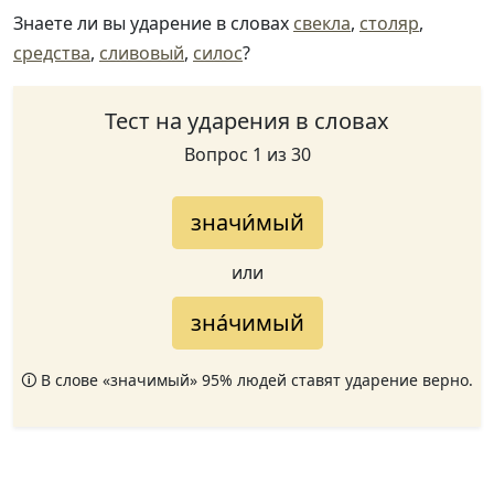
Знаете ли вы ударение в словах
свекла
,
столяр
,
средства
,
сливовый
,
силос
?
Тест на ударения в словах
Вопрос 1 из 30
значи́мый
или
зна́чимый
🛈 В слове «значимый» 95% людей ставят ударение верно.