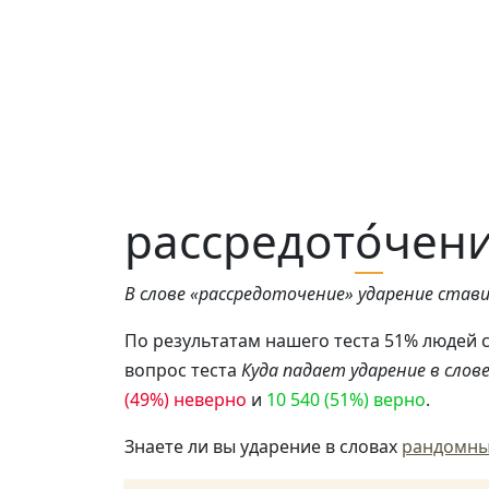
рассредот
о́
чен
В слове «рассредоточение» ударение стави
По результатам нашего теста 51% людей 
вопрос теста
Куда падает ударение в слов
(49%) неверно
и
10 540 (51%) верно
.
Знаете ли вы ударение в словах
рандомн