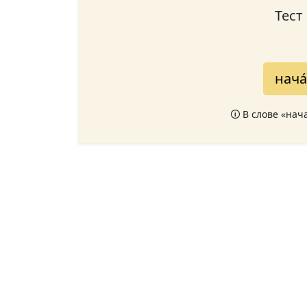
Тест
нача
🛈 В слове «нач