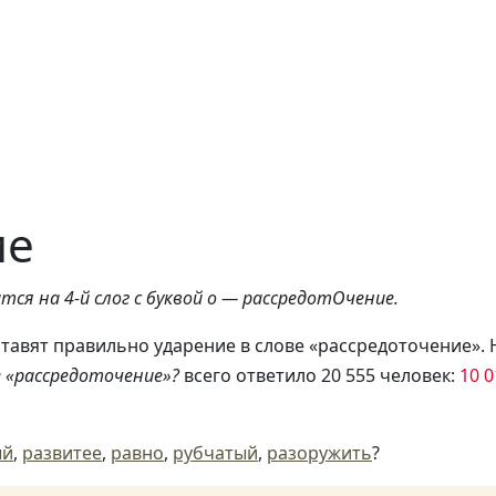
ие
тся на 4-й слог с буквой о — рассредотОчение.
ставят правильно ударение в слове «рассредоточение». 
е «рассредоточение»?
всего ответило 20 555 человек:
10 0
ый
,
развитее
,
равно
,
рубчатый
,
разоружить
?