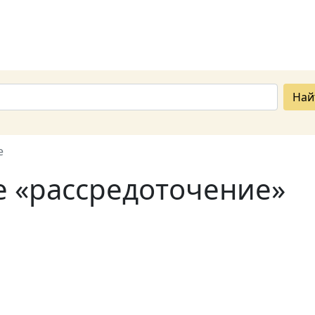
Най
е
е «рассредоточение»