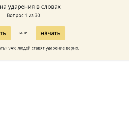
 на ударения в словах
Вопрос 1 из 30
́ть
на́чать
или
ать» 94% людей ставят ударение верно.