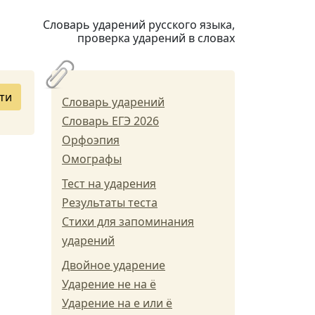
Словарь ударений русского языка,
проверка ударений в словах
ти
Словарь ударений
Словарь ЕГЭ 2026
Орфоэпия
Омографы
Тест на ударения
Результаты теста
Стихи для запоминания
ударений
Двойное ударение
Ударение не на ё
Ударение на е или ё