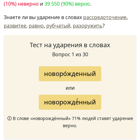
(10%) неверно
и
39 550 (90%) верно
.
Знаете ли вы ударение в словах
рассредоточение
,
развитее
,
равно
,
рубчатый
,
разоружить
?
Тест на ударения в словах
Вопрос 1 из 30
новоро́жденный
или
новорождё́нный
🛈 В слове «новорождённый» 71% людей ставят ударение
верно.