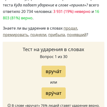
теста
Куда падает ударение в слове «принял»?
всего
ответило 20 734 человека:
3 931 (19%) неверно
и
16
803 (81%) верно
.
Знаете ли вы ударение в словах
продал
,
премировать
,
подняли
,
прибыла
,
понявший
?
Тест на ударения в словах
Вопрос 1 из 30
вруча́т
или
вру́чат
🛈 В слове «вручат» 76% людей ставят ударение верно.