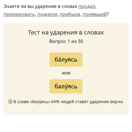
Знаете ли вы ударение в словах
продал
,
премировать
,
подняли
,
прибыла
,
понявший
?
Тест на ударения в словах
Вопрос 1 из 30
ба́луясь
или
балу́ясь
🛈 В слове «балуясь» 64% людей ставят ударение верно.