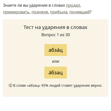
Знаете ли вы ударение в словах
продал
,
премировать
,
подняли
,
прибыла
,
понявший
?
Тест на ударения в словах
Вопрос 1 из 30
абза́ц
или
а́бзац
🛈 В слове «абзац» 95% людей ставят ударение верно.