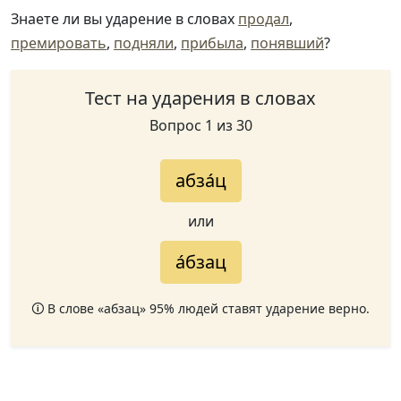
Знаете ли вы ударение в словах
продал
,
премировать
,
подняли
,
прибыла
,
понявший
?
Тест на ударения в словах
Вопрос 1 из 30
абза́ц
или
а́бзац
🛈 В слове «абзац» 95% людей ставят ударение верно.