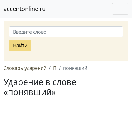
accentonline.ru
Найти
Словарь ударений
П
понявший
Ударение в слове
«понявший»