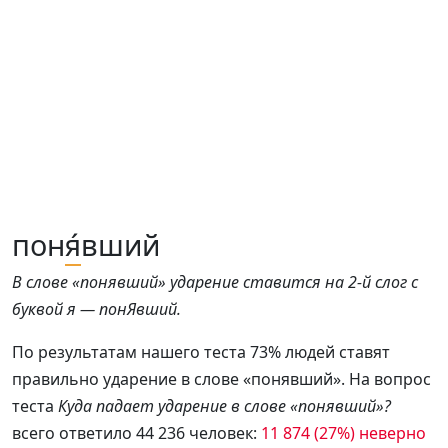
пон
я́
вший
В слове «понявший» ударение ставится на 2-й слог с
буквой я — понЯвший.
По результатам нашего теста 73% людей ставят
правильно ударение в слове «понявший». На вопрос
теста
Куда падает ударение в слове «понявший»?
всего ответило 44 236 человек:
11 874 (27%) неверно