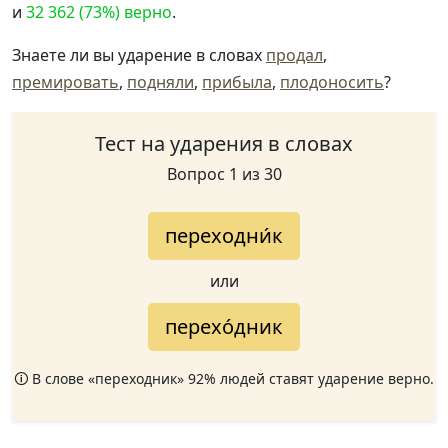
и
32 362 (73%) верно
.
Знаете ли вы ударение в словах
продал
,
премировать
,
подняли
,
прибыла
,
плодоносить
?
Тест на ударения в словах
Вопрос 1 из 30
переходни́к
или
перехо́дник
🛈 В слове «переходник» 92% людей ставят ударение верно.