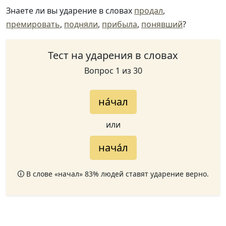
Знаете ли вы ударение в словах
продал
,
премировать
,
подняли
,
прибыла
,
понявший
?
Тест на ударения в словах
Вопрос 1 из 30
на́чал
или
нача́л
🛈 В слове «начал» 83% людей ставят ударение верно.