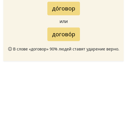
до́говор
или
догово́р
🛈 В слове «договор» 90% людей ставят ударение верно.