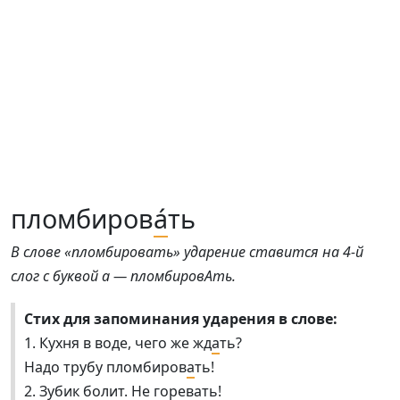
пломбиров
а́
ть
В слове «пломбировать» ударение ставится на 4-й
слог с буквой а — пломбировАть.
Стих для запоминания ударения в слове:
1. Кухня в воде, чего же жд
а
ть?
Надо трубу пломбиров
а
ть!
2. Зубик болит. Не горев
а
ть!