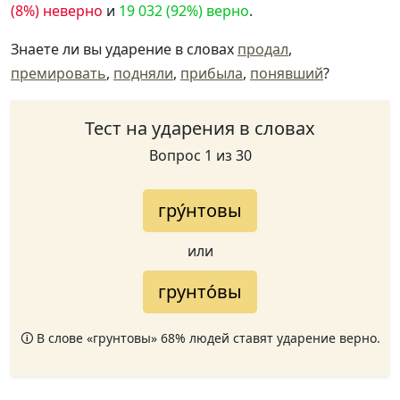
(8%) неверно
и
19 032 (92%) верно
.
Знаете ли вы ударение в словах
продал
,
премировать
,
подняли
,
прибыла
,
понявший
?
Тест на ударения в словах
Вопрос 1 из 30
гру́нтовы
или
грунто́вы
🛈 В слове «грунтовы» 68% людей ставят ударение верно.