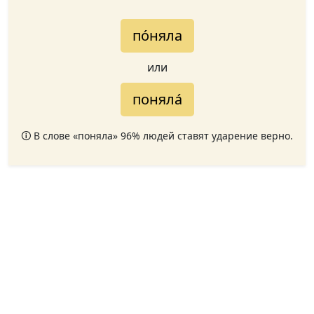
по́няла
или
поняла́
🛈 В слове «поняла» 96% людей ставят ударение верно.