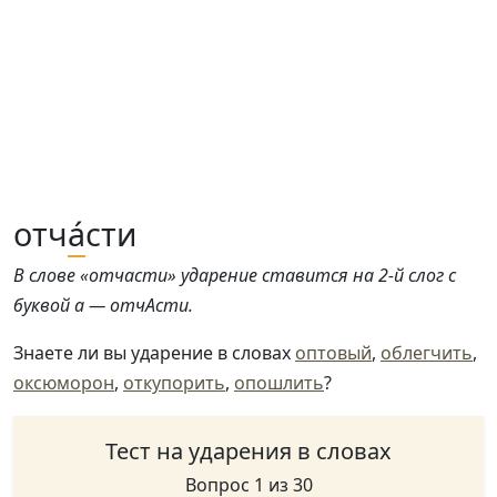
отч
а́
сти
В слове «отчасти» ударение ставится на 2-й слог с
буквой а — отчАсти.
Знаете ли вы ударение в словах
оптовый
,
облегчить
,
оксюморон
,
откупорить
,
опошлить
?
Тест на ударения в словах
Вопрос 1 из 30