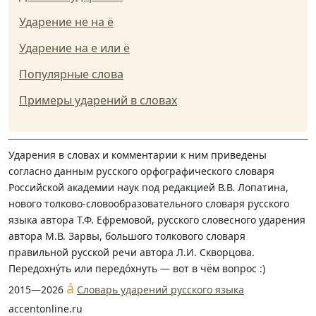
Ударение не на ё
Ударение на е или ё
Популярные слова
Примеры ударений в словах
Ударения в словах и комментарии к ним приведены
согласно данным русского орфографического словаря
Российской академии наук под редакцией В.В. Лопатина,
нового толково-словообразовательного словаря русского
языка автора Т.Ф. Ефремовой, русского словесного ударения
автора М.В. Зарвы, большого толкового словаря
правильной русской речи автора Л.И. Скворцова.
Передохну́ть или передо́хнуть — вот в чём вопрос :)
á
2015—2026
Словарь ударений русского языка
accentonline.ru