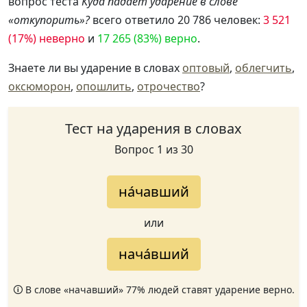
вопрос теста
Куда падает ударение в слове
«откупорить»?
всего ответило 20 786 человек:
3 521
(17%) неверно
и
17 265 (83%) верно
.
Знаете ли вы ударение в словах
оптовый
,
облегчить
,
оксюморон
,
опошлить
,
отрочество
?
Тест на ударения в словах
Вопрос 1 из 30
на́чавший
или
нача́вший
🛈 В слове «начавший» 77% людей ставят ударение верно.