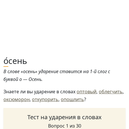
о́
сень
В слове «осень» ударение ставится на 1-й слог с
буквой о — Осень.
Знаете ли вы ударение в словах
оптовый
,
облегчить
,
оксюморон
,
откупорить
,
опошлить
?
Тест на ударения в словах
Вопрос 1 из 30