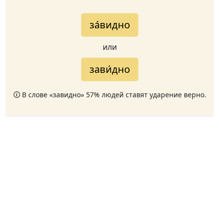
за́видно
или
зави́дно
🛈 В слове «завидно» 57% людей ставят ударение верно.