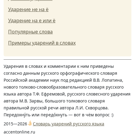
Ударение не на ё
Ударение на е или ё
Популярные слова
Примеры ударений в словах
Ударения в словах и комментарии к ним приведены
согласно данным русского орфографического словаря
Российской академии наук под редакцией В.В. Лопатина,
нового толково-словообразовательного словаря русского
языка автора Т.Ф. Ефремовой, русского словесного ударения
автора М.В. Зарвы, большого толкового словаря
правильной русской речи автора Л.И. Скворцова.
Передохну́ть или передо́хнуть — вот в чём вопрос :)
á
2015—2026
Словарь ударений русского языка
accentonline.ru