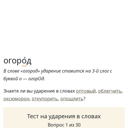
огор
о́
д
В слове «огород» ударение ставится на 3-й слог с
буквой о — огорОд.
Знаете ли вы ударение в словах
оптовый
,
облегчить
,
оксюморон
,
откупорить
,
опошлить
?
Тест на ударения в словах
Вопрос 1 из 30