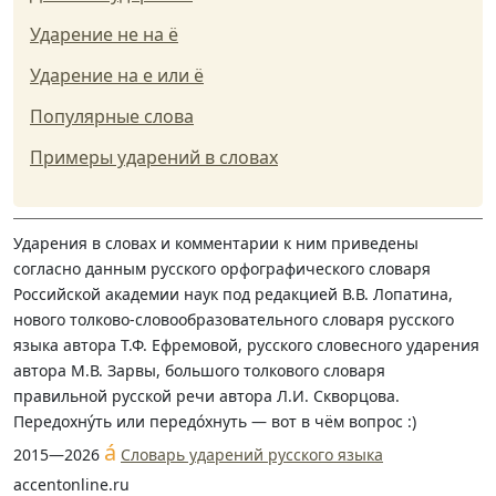
Ударение не на ё
Ударение на е или ё
Популярные слова
Примеры ударений в словах
Ударения в словах и комментарии к ним приведены
согласно данным русского орфографического словаря
Российской академии наук под редакцией В.В. Лопатина,
нового толково-словообразовательного словаря русского
языка автора Т.Ф. Ефремовой, русского словесного ударения
автора М.В. Зарвы, большого толкового словаря
правильной русской речи автора Л.И. Скворцова.
Передохну́ть или передо́хнуть — вот в чём вопрос :)
á
2015—2026
Словарь ударений русского языка
accentonline.ru