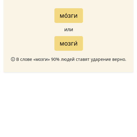
мо́зги
или
мозги́
🛈 В слове «мозги» 90% людей ставят ударение верно.