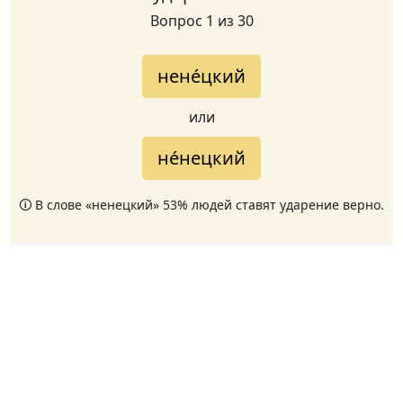
Вопрос 1 из 30
нене́цкий
или
не́нецкий
🛈 В слове «ненецкий» 53% людей ставят ударение верно.