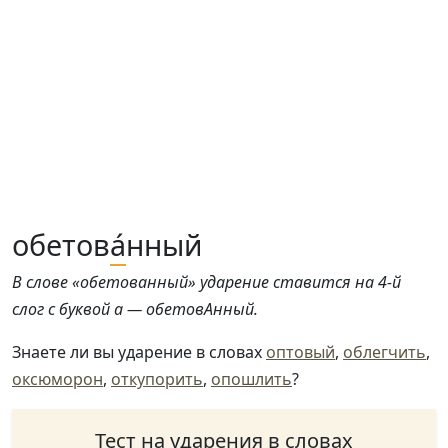
обетов
а́
нный
В слове «обетованный» ударение ставится на 4-й
слог с буквой а — обетовАнный.
Знаете ли вы ударение в словах
оптовый
,
облегчить
,
оксюморон
,
откупорить
,
опошлить
?
Тест на ударения в словах