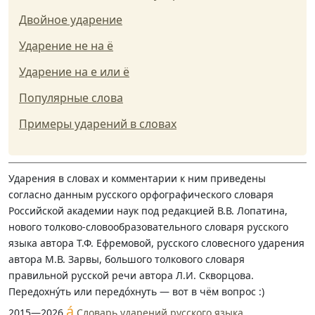
Двойное ударение
Ударение не на ё
Ударение на е или ё
Популярные слова
Примеры ударений в словах
Ударения в словах и комментарии к ним приведены
согласно данным русского орфографического словаря
Российской академии наук под редакцией В.В. Лопатина,
нового толково-словообразовательного словаря русского
языка автора Т.Ф. Ефремовой, русского словесного ударения
автора М.В. Зарвы, большого толкового словаря
правильной русской речи автора Л.И. Скворцова.
Передохну́ть или передо́хнуть — вот в чём вопрос :)
á
2015—2026
Словарь ударений русского языка