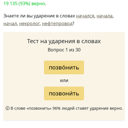
19 135 (93%) верно
.
Знаете ли вы ударение в словах
начался
,
начала
,
начал
,
некролог
,
нефтепровод
?
Тест на ударения в словах
Вопрос 1 из 30
позво́нить
или
позвони́ть
🛈 В слове «позвонить» 96% людей ставят ударение верно.