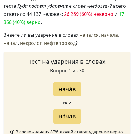
теста
Куда падает ударение в слове «недолга»?
всего
ответило 44 137 человек:
26 269 (60%) неверно
и
17
868 (40%) верно
.
Знаете ли вы ударение в словах
начался
,
начала
,
начал
,
некролог
,
нефтепровод
?
Тест на ударения в словах
Вопрос 1 из 30
нача́в
или
на́чав
🛈 В слове «начав» 87% людей ставят ударение верно.