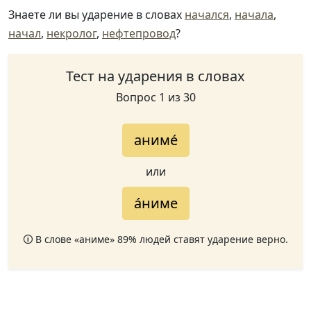
Знаете ли вы ударение в словах
начался
,
начала
,
начал
,
некролог
,
нефтепровод
?
Тест на ударения в словах
Вопрос 1 из 30
аниме́
или
а́ниме
🛈 В слове «аниме» 89% людей ставят ударение верно.