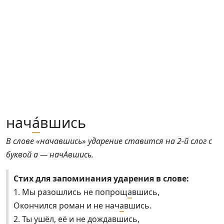
нач
а́
вшись
В слове «начавшись» ударение ставится на 2-й слог с
буквой а — начАвшись.
Стих для запоминания ударения в слове:
1. Мы разошлись не попрощ
а
вшись,
Окончился роман и не нач
а
вшись.
2. Ты ушёл, её и не дожд
а
вшись,