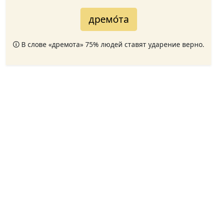
дремо́та
🛈 В слове «дремота» 75% людей ставят ударение верно.