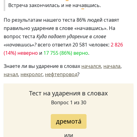
Встреча закончилась и не нач
а
вшись.
По результатам нашего теста 86% людей ставят
правильно ударение в слове «начавшись». На
вопрос теста
Куда падает ударение в слове
«начавшись»?
всего ответил 20 581 человек:
2 826
(14%) неверно
и
17 755 (86%) верно
.
Знаете ли вы ударение в словах
начался
,
начала
,
начал
,
некролог
,
нефтепровод
?
Тест на ударения в словах
Вопрос 1 из 30
дремота́
или