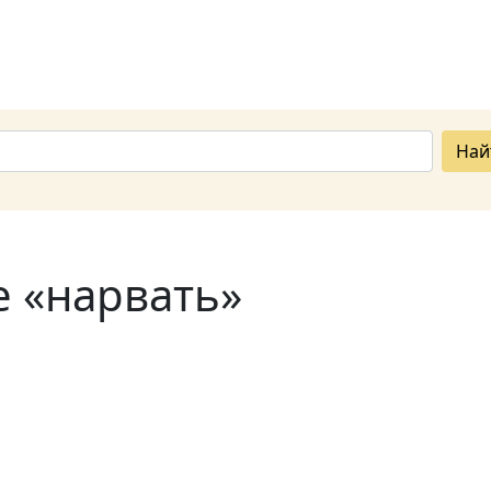
Най
е «нарвать»