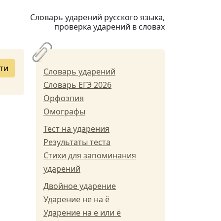
Словарь ударений русского языка,
проверка ударений в словах
ти
Словарь ударений
Словарь ЕГЭ 2026
Орфоэпия
Омографы
Тест на ударения
Результаты теста
Стихи для запоминания
ударений
Двойное ударение
Ударение не на ё
Ударение на е или ё