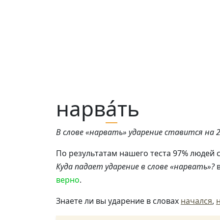
нарв
а́
ть
В слове «нарвать» ударение ставится на 2-
По результатам нашего теста 97% людей с
Куда падает ударение в слове «нарвать»?
в
верно
.
Знаете ли вы ударение в словах
начался
,