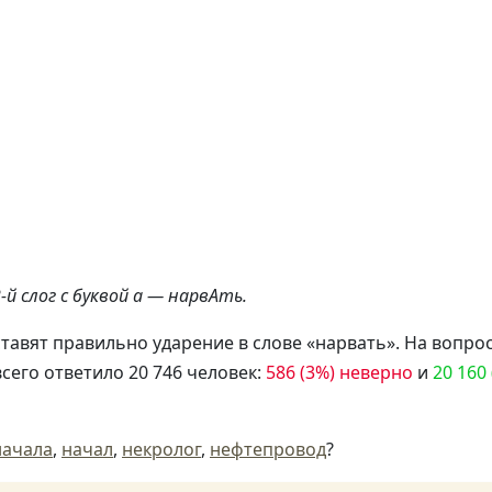
й слог с буквой а — нарвАть.
тавят правильно ударение в слове «нарвать». На вопрос
сего ответило 20 746 человек:
586 (3%) неверно
и
20 160
начала
,
начал
,
некролог
,
нефтепровод
?