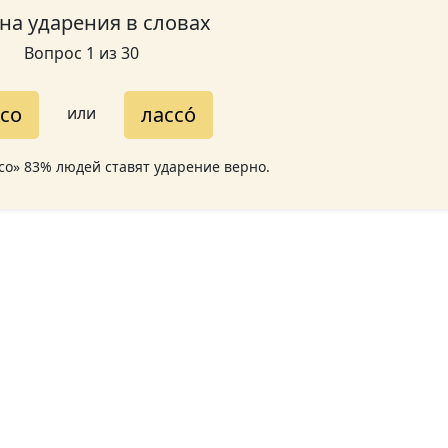
 на ударения в словах
Вопрос 1 из 30
ссо
лассо́
или
ссо» 83% людей ставят ударение верно.