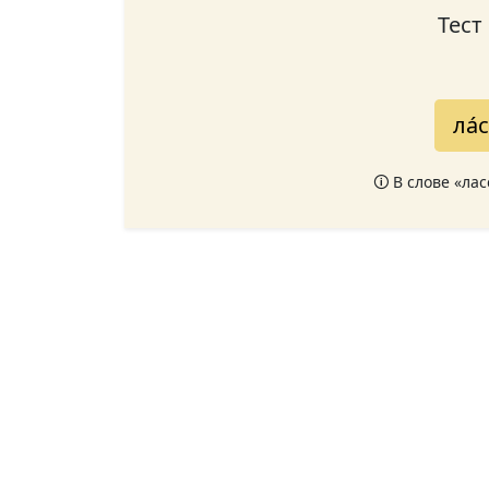
Тест
ла́
🛈 В слове «ла