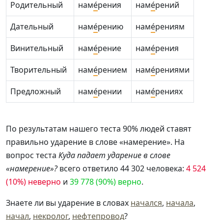
Родительный
нам
е́
рения
нам
е́
рений
Дательный
нам
е́
рению
нам
е́
рениям
Винительный
нам
е́
рение
нам
е́
рения
Творительный
нам
е́
рением
нам
е́
рениями
Предложный
нам
е́
рении
нам
е́
рениях
По результатам нашего теста 90% людей ставят
правильно ударение в слове «намерение». На
вопрос теста
Куда падает ударение в слове
«намерение»?
всего ответило 44 302 человека:
4 524
(10%) неверно
и
39 778 (90%) верно
.
Знаете ли вы ударение в словах
начался
,
начала
,
начал
,
некролог
,
нефтепровод
?