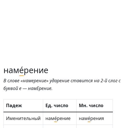
нам
е́
рение
В слове «намерение» ударение ставится на 2-й слог с
буквой е — намЕрение.
Падеж
Ед. число
Мн. число
Именительный
нам
е́
рение
нам
е́
рения