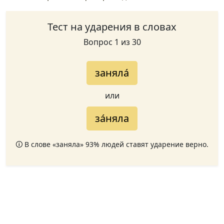
Тест на ударения в словах
Вопрос 1 из 30
заняла́
или
за́няла
🛈 В слове «заняла» 93% людей ставят ударение верно.