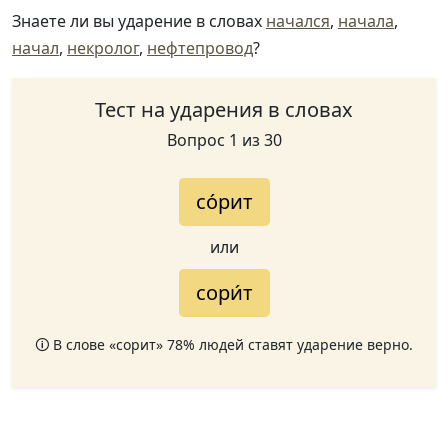
Знаете ли вы ударение в словах
начался
,
начала
,
начал
,
некролог
,
нефтепровод
?
Тест на ударения в словах
Вопрос 1 из 30
со́рит
или
сори́т
🛈 В слове «сорит» 78% людей ставят ударение верно.