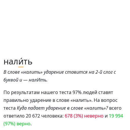
нал
и́
ть
В слове «налить» ударение ставится на 2-й слог с
буквой и — налИть.
По результатам нашего теста 97% людей ставят
правильно ударение в слове «налить». На вопрос
теста
Куда падает ударение в слове «налить»?
всего
ответило 20 672 человека:
678 (3%) неверно
и
19 994
(97%) верно
.