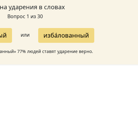
 на ударения в словах
Вопрос 1 из 30
ый
изба́лованный
или
ванный» 77% людей ставят ударение верно.