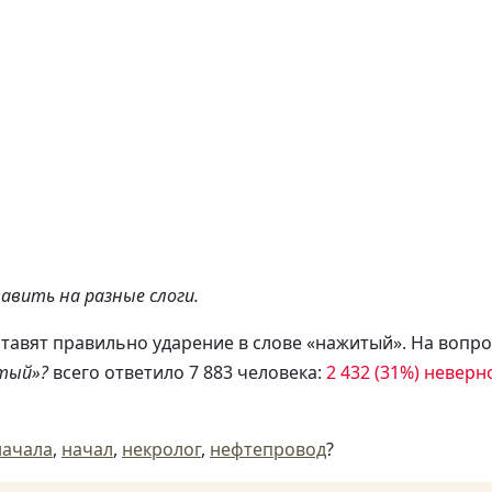
авить на разные слоги.
ставят правильно ударение в слове «нажитый». На вопро
итый»?
всего ответило 7 883 человека:
2 432 (31%) неверн
начала
,
начал
,
некролог
,
нефтепровод
?