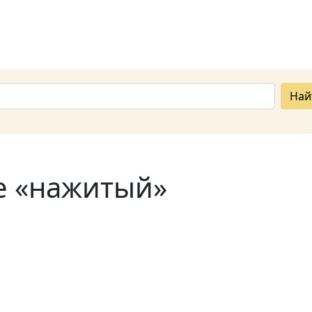
Най
е «нажитый»