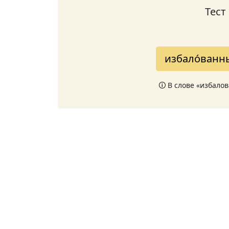
Тест
избало́ванн
🛈 В слове «избало