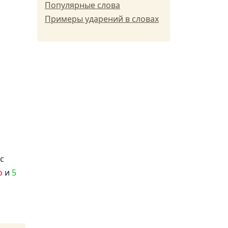
Популярные слова
Примеры ударений в словах
с
о
и
5