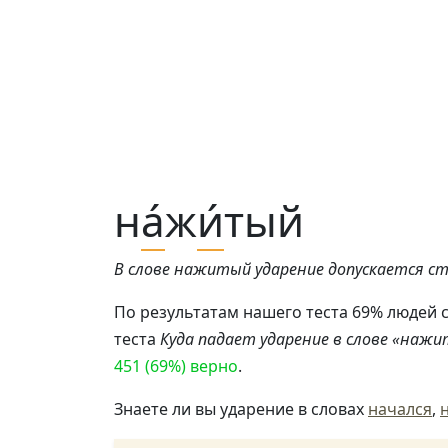
н
а́
ж
и́
тый
В слове нажитый ударение допускается ст
По результатам нашего теста 69% людей 
теста
Куда падает ударение в слове «наж
451 (69%) верно
.
Знаете ли вы ударение в словах
начался
,