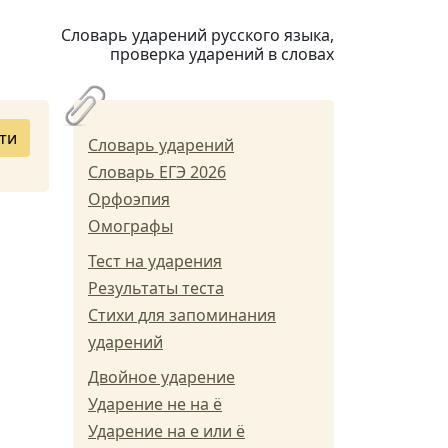
Словарь ударений русского языка,
проверка ударений в словах
ти
Словарь ударений
Словарь ЕГЭ 2026
Орфоэпия
Омографы
Тест на ударения
Результаты теста
Стихи для запоминания
ударений
Двойное ударение
Ударение не на ё
Ударение на е или ё