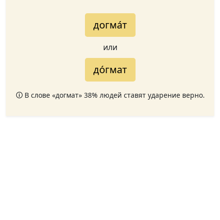
догма́т
или
до́гмат
🛈 В слове «догмат» 38% людей ставят ударение верно.