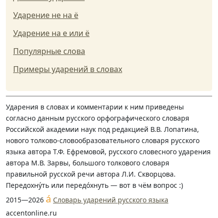
Ударение не на ё
Ударение на е или ё
Популярные слова
Примеры ударений в словах
Ударения в словах и комментарии к ним приведены
согласно данным русского орфографического словаря
Российской академии наук под редакцией В.В. Лопатина,
нового толково-словообразовательного словаря русского
языка автора Т.Ф. Ефремовой, русского словесного ударения
автора М.В. Зарвы, большого толкового словаря
правильной русской речи автора Л.И. Скворцова.
Передохну́ть или передо́хнуть — вот в чём вопрос :)
á
2015—2026
Словарь ударений русского языка
accentonline.ru