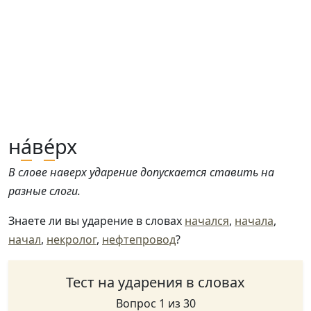
н
а́
в
е́
рх
В слове наверх ударение допускается ставить на
разные слоги.
Знаете ли вы ударение в словах
начался
,
начала
,
начал
,
некролог
,
нефтепровод
?
Тест на ударения в словах
Вопрос 1 из 30