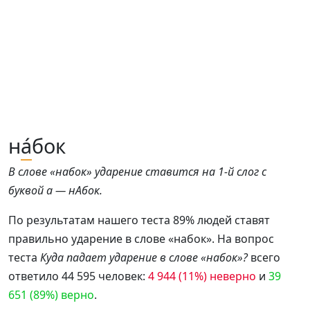
н
а́
бок
В слове «набок» ударение ставится на 1-й слог с
буквой а — нАбок.
По результатам нашего теста 89% людей ставят
правильно ударение в слове «набок». На вопрос
теста
Куда падает ударение в слове «набок»?
всего
ответило 44 595 человек:
4 944 (11%) неверно
и
39
651 (89%) верно
.