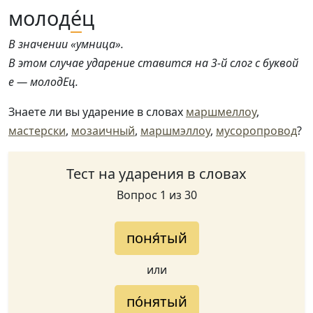
молод
е́
ц
В значении «умница».
В этом случае ударение ставится на 3-й слог с буквой
е — молодЕц.
Знаете ли вы ударение в словах
маршмеллоу
,
мастерски
,
мозаичный
,
маршмэллоу
,
мусоропровод
?
Тест на ударения в словах
Вопрос 1 из 30
поня́тый
или
по́нятый