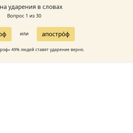
 на ударения в словах
Вопрос 1 из 30
роф
апостро́ф
или
троф» 49% людей ставят ударение верно.