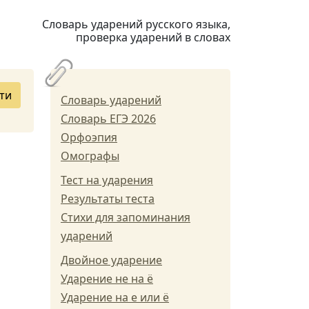
Словарь ударений русского языка,
проверка ударений в словах
ти
Словарь ударений
Словарь ЕГЭ 2026
Орфоэпия
Омографы
Тест на ударения
Результаты теста
Стихи для запоминания
ударений
Двойное ударение
Ударение не на ё
Ударение на е или ё