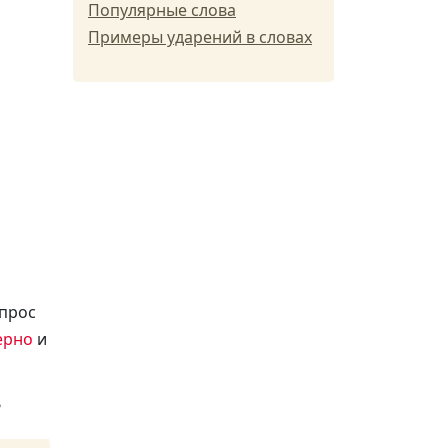
Популярные слова
Примеры ударений в словах
опрос
верно
и
?