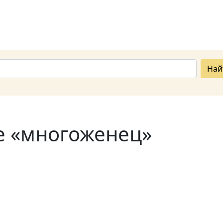
Най
е «многоженец»