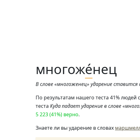
многож
е́
нец
В слове «многоженец» ударение ставится н
По результатам нашего теста 41% людей 
теста
Куда падает ударение в слове «мног
5 223 (41%) верно
.
Знаете ли вы ударение в словах
маршмел