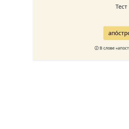
Тест
апо́ст
🛈 В слове «апос