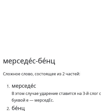
мерседе́с-бе́нц
Сложное слово, состоящее из 2 частей:
мерседе́с
В этом случае ударение ставится на 3-й слог с
буквой е — мерседЕс.
бе́нц