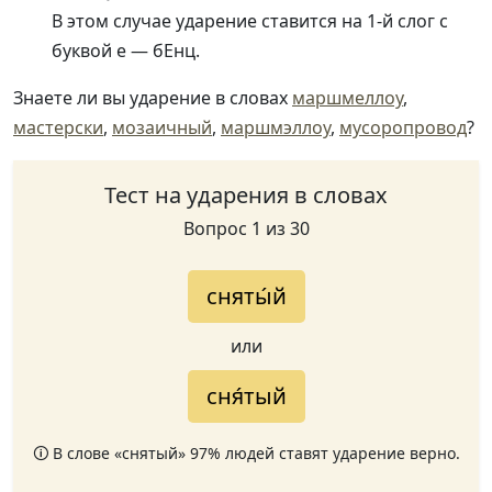
В этом случае ударение ставится на 1-й слог с
буквой е — бЕнц.
Знаете ли вы ударение в словах
маршмеллоу
,
мастерски
,
мозаичный
,
маршмэллоу
,
мусоропровод
?
Тест на ударения в словах
Вопрос 1 из 30
сняты́й
или
сня́тый
🛈 В слове «снятый» 97% людей ставят ударение верно.