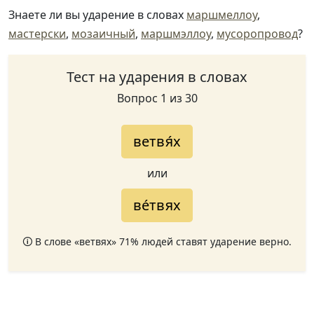
Знаете ли вы ударение в словах
маршмеллоу
,
мастерски
,
мозаичный
,
маршмэллоу
,
мусоропровод
?
Тест на ударения в словах
Вопрос 1 из 30
ветвя́х
или
ве́твях
🛈 В слове «ветвях» 71% людей ставят ударение верно.