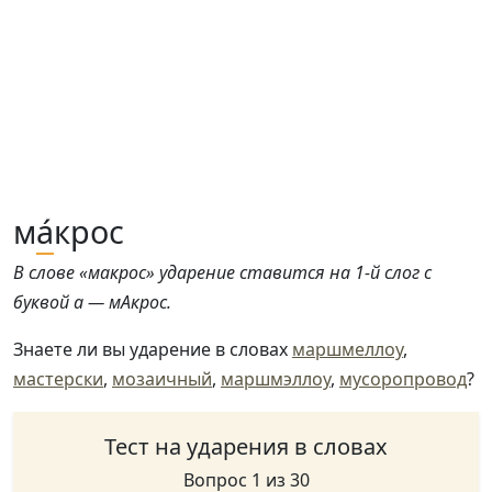
м
а́
крос
В слове «макрос» ударение ставится на 1-й слог с
буквой а — мАкрос.
Знаете ли вы ударение в словах
маршмеллоу
,
мастерски
,
мозаичный
,
маршмэллоу
,
мусоропровод
?
Тест на ударения в словах
Вопрос 1 из 30