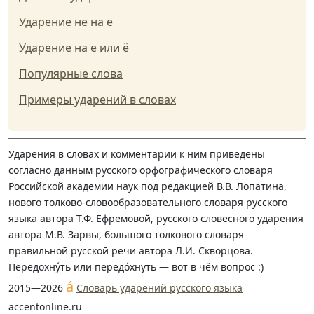
Ударение не на ё
Ударение на е или ё
Популярные слова
Примеры ударений в словах
Ударения в словах и комментарии к ним приведены
согласно данным русского орфографического словаря
Российской академии наук под редакцией В.В. Лопатина,
нового толково-словообразовательного словаря русского
языка автора Т.Ф. Ефремовой, русского словесного ударения
автора М.В. Зарвы, большого толкового словаря
правильной русской речи автора Л.И. Скворцова.
Передохну́ть или передо́хнуть — вот в чём вопрос :)
á
2015—2026
Словарь ударений русского языка
accentonline.ru