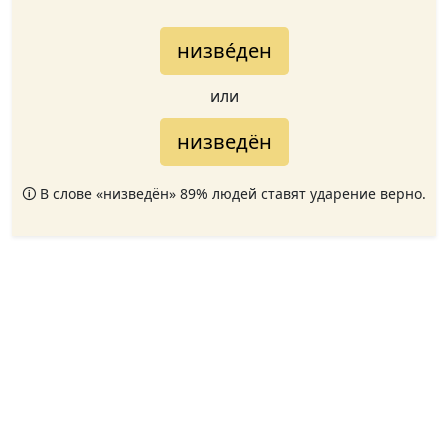
низве́ден
или
низведён
🛈 В слове «низведён» 89% людей ставят ударение верно.