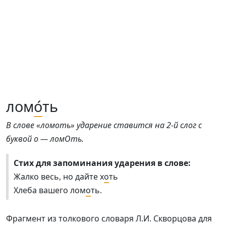
лом
о́
ть
В слове «ломоть» ударение ставится на 2-й слог с
буквой о — ломОть.
Стих для запоминания ударения в слове:
Жалко весь, но дайте х
о
ть
Хлеба вашего лом
о
ть.
Фрагмент из толкового словаря Л.И. Скворцова для