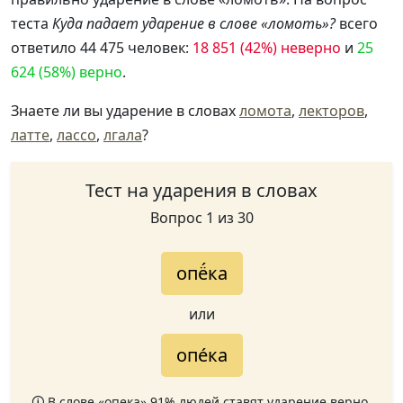
теста
Куда падает ударение в слове «ломоть»?
всего
ответило 44 475 человек:
18 851 (42%) неверно
и
25
624 (58%) верно
.
Знаете ли вы ударение в словах
ломота
,
лекторов
,
латте
,
лассо
,
лгала
?
Тест на ударения в словах
Вопрос 1 из 30
опё́ка
или
опе́ка
🛈 В слове «опека» 91% людей ставят ударение верно.