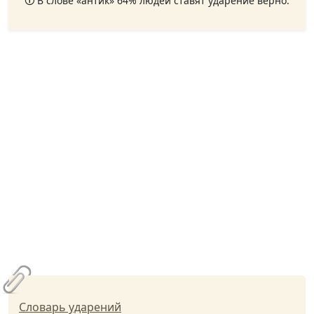
🛈 В слове «антик» 64% людей ставят ударение верно.
Словарь ударений