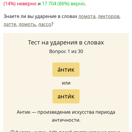
(14%) неверно
и
17 704 (86%) верно
.
Знаете ли вы ударение в словах
ломота
,
лекторов
,
латте
,
ломоть
,
лассо
?
Тест на ударения в словах
Вопрос 1 из 30
а́нтик
или
анти́к
Антик — произведение искусства периода
античности.